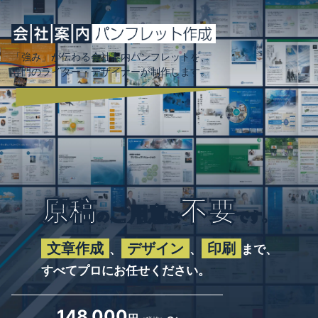
「強み」が伝わる会社案内パンフレットを、
専門のライター・デザイナーが制作します。
原稿
不要
ご用意
の
は
です。
文章作成
デザイン
印刷
、
、
まで、
すべてプロにお任せください。
148,000