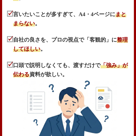
言いたいことが多すぎて、A4・4ページに
まと
まらない
。
自社の良さを、プロの視点で「客観的」に
整理
してほしい
。
口頭で説明しなくても、渡すだけで
「強み」が
伝わる
資料が欲しい。