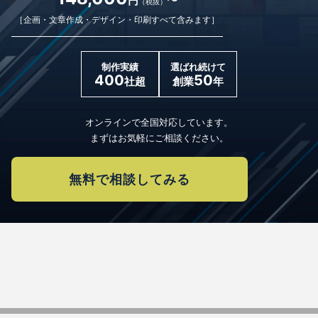
〜
円
（税抜）
［企画・文章作成・デザイン・印刷すべて含みます］
制作実績
選ばれ続けて
400
50
社超
創業
年
オンラインで全国対応しています。
まずはお気軽にご相談ください。
無料で相談してみる