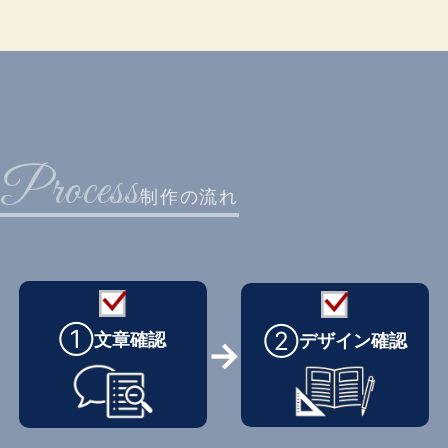
Process
制作の流れ
①
②
文章確認
デザイン確認
→