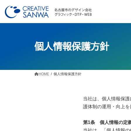
コ
ナ
ン
ビ
テ
ゲ
ン
ー
ツ
シ
へ
ョ
ス
ン
個人情報保護方針
キ
に
ッ
移
プ
動
HOME
個人情報保護方針
当社は、個人情報保護
護体制の運用・向上を
第1条 個人情報の定
当社は、「個人情報の