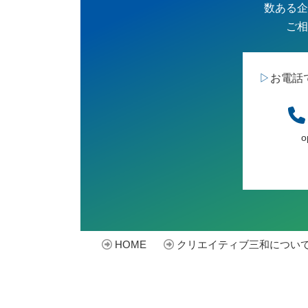
数ある企
ご相
▷
お電話
o
HOME
クリエイティブ三和につい