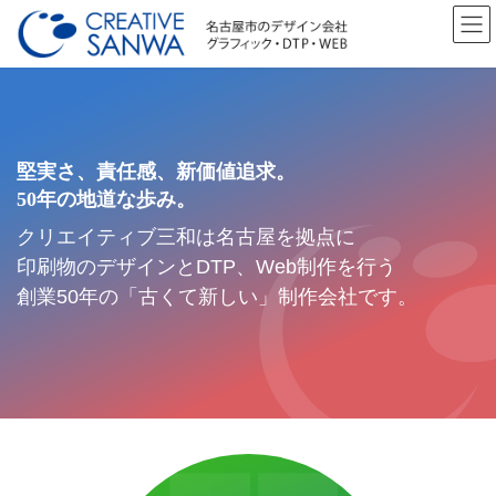
コ
ナ
ン
ビ
テ
ゲ
ン
ー
ツ
シ
へ
ョ
ス
ン
堅実さ、責任感、新価値追求。
堅実さ、責任感、新価値追求。
堅実さ、責任感、新価値追求。
キ
に
ッ
移
50年の地道な歩み。
50年の地道な歩み。
50年の地道な歩み。
プ
動
クリエイティブ三和は名古屋を拠点に
クリエイティブ三和は名古屋を拠点に
クリエイティブ三和は名古屋を拠点に
印刷物のデザインとDTP、Web制作を行う
印刷物のデザインとDTP、Web制作を行う
印刷物のデザインとDTP、Web制作を行う
創業50年の「古くて新しい」制作会社です。
創業50年の「古くて新しい」制作会社です。
創業50年の「古くて新しい」制作会社です。