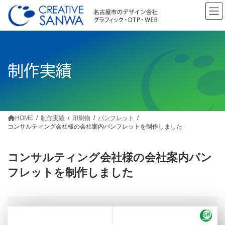
コ
ナ
ン
ビ
テ
ゲ
ン
ー
ツ
シ
へ
ョ
制作実績
ス
ン
キ
に
ッ
移
プ
動
HOME
制作実績
印刷物
パンフレット
コンサルティング会社様の会社案内パンフレットを制作しました
コンサルティング会社様の会社案内パン
フレットを制作しました