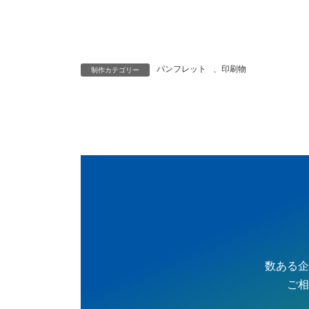
パンフレット
、
印刷物
制作カテゴリー
数ある企
ご相