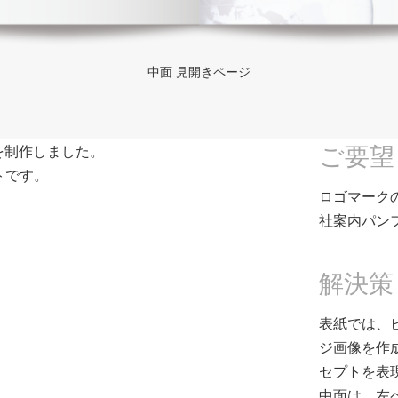
中面 見開きページ
ご要望
を制作しました。
トです。
ロゴマーク
社案内パン
解決策
表紙では、
ジ画像を作
セプトを表
中面は、左