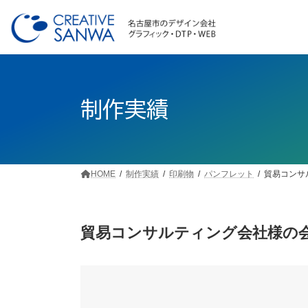
コ
ナ
ン
ビ
テ
ゲ
ン
ー
ツ
シ
へ
ョ
ス
ン
制作実績
キ
に
ッ
移
プ
動
HOME
制作実績
印刷物
パンフレット
貿易コンサ
貿易コンサルティング会社様の