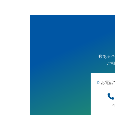
数ある企
ご相
▷
お電話
o