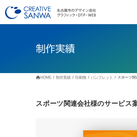
コ
ナ
ン
ビ
テ
ゲ
ン
ー
ツ
シ
へ
ョ
ス
ン
制作実績
キ
に
ッ
移
プ
動
HOME
制作実績
印刷物
パンフレット
スポーツ関
スポーツ関連会社様のサービス