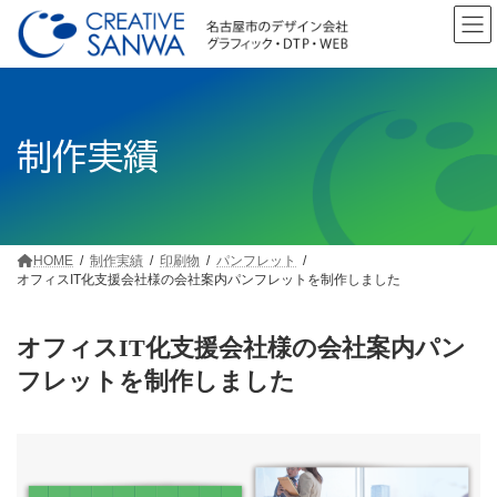
コ
ナ
ン
ビ
テ
ゲ
ン
ー
ツ
シ
へ
ョ
制作実績
ス
ン
キ
に
ッ
移
プ
動
HOME
制作実績
印刷物
パンフレット
オフィスIT化支援会社様の会社案内パンフレットを制作しました
オフィスIT化支援会社様の会社案内パン
フレットを制作しました