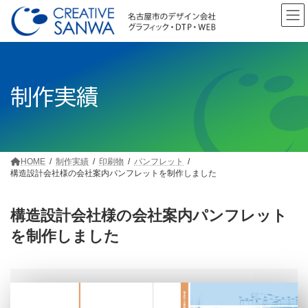
コ
ナ
ン
ビ
テ
ゲ
ン
ー
ツ
シ
へ
ョ
制作実績
ス
ン
キ
に
ッ
移
プ
動
HOME
制作実績
印刷物
パンフレット
構造設計会社様の会社案内パンフレットを制作しました
構造設計会社様の会社案内パンフレット
を制作しました