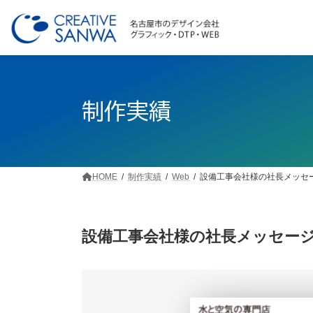
コ
ナ
ン
ビ
テ
ゲ
ン
ー
ツ
シ
へ
ョ
ス
ン
制作実績
キ
に
ッ
移
プ
動
HOME
制作実績
Web
設備工事会社様の社長メッセ
設備工事会社様の社長メッセー