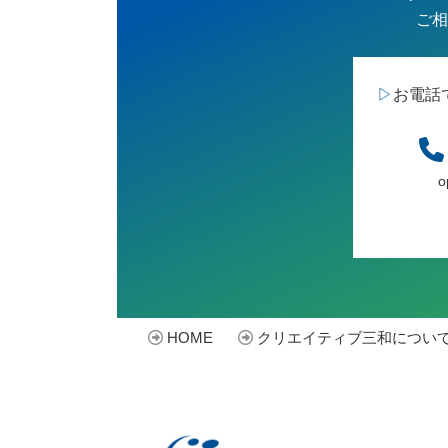
ご相
▷
お電話
o
HOME
クリエイティブ三和につい