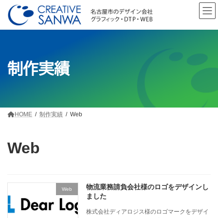
コ
ナ
ン
ビ
テ
ゲ
ン
ー
ツ
シ
へ
ョ
制作実績
ス
ン
キ
に
ッ
移
プ
動
HOME
制作実績
Web
Web
物流業務請負会社様のロゴをデザインし
Web
ました
株式会社ディアロジス様のロゴマークをデザイ