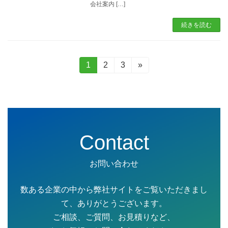
会社案内 […]
続きを読む
投
固
1
固
2
固
3
»
定
定
定
稿
ペ
ペ
ペ
ー
ー
ー
の
ジ
ジ
ジ
ペ
Contact
ー
ジ
お問い合わせ
送
数ある企業の中から弊社サイトをご覧いただきまし
り
て、ありがとうございます。
ご相談、ご質問、お見積りなど、