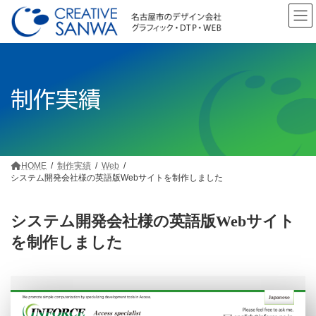
コ
ナ
ン
ビ
テ
ゲ
ン
ー
ツ
シ
へ
ョ
制作実績
ス
ン
キ
に
ッ
移
プ
動
HOME
制作実績
Web
システム開発会社様の英語版Webサイトを制作しました
システム開発会社様の英語版Webサイト
を制作しました